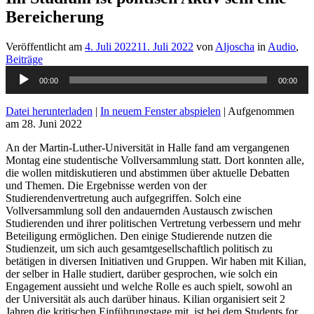
Bereicherung
Veröffentlicht am
4. Juli 2022
11. Juli 2022
von
Aljoscha
in
Audio
,
Beiträge
Audio-
00:00
00:00
Player
Datei herunterladen
|
In neuem Fenster abspielen
|
Aufgenommen
am 28. Juni 2022
An der Martin-Luther-Universität in Halle fand am vergangenen
Montag eine studentische Vollversammlung statt. Dort konnten alle,
die wollen mitdiskutieren und abstimmen über aktuelle Debatten
und Themen. Die Ergebnisse werden von der
Studierendenvertretung auch aufgegriffen. Solch eine
Vollversammlung soll den andauernden Austausch zwischen
Studierenden und ihrer politischen Vertretung verbessern und mehr
Beteiligung ermöglichen. Den einige Studierende nutzen die
Studienzeit, um sich auch gesamtgesellschaftlich politisch zu
betätigen in diversen Initiativen und Gruppen. Wir haben mit Kilian,
der selber in Halle studiert, darüber gesprochen, wie solch ein
Engagement aussieht und welche Rolle es auch spielt, sowohl an
der Universität als auch darüber hinaus. Kilian organisiert seit 2
Jahren die kritischen Einführungstage mit, ist bei dem Students for