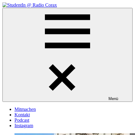
Zum
Inhalt
StudentIn
Weblog
springen
@
des
Radio
AK
Corax
Studierendenradio
Menü
Mitmachen
Kontakt
Podcast
Instagram