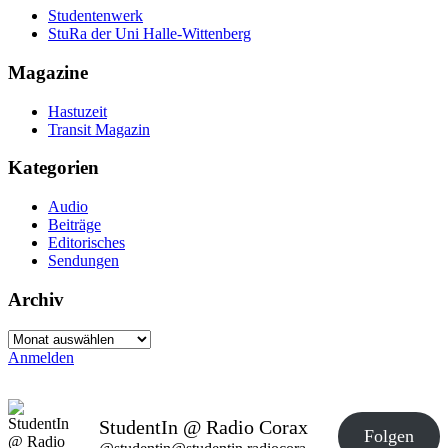
Studentenwerk
StuRa der Uni Halle-Wittenberg
Magazine
Hastuzeit
Transit Magazin
Kategorien
Audio
Beiträge
Editorisches
Sendungen
Archiv
Archiv
Anmelden
StudentIn @ Radio Corax
Folgen