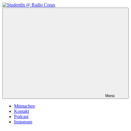
Zum
Inhalt
StudentIn
Weblog
springen
@
des
Radio
AK
Corax
Studierendenradio
Menü
Mitmachen
Kontakt
Podcast
Instagram