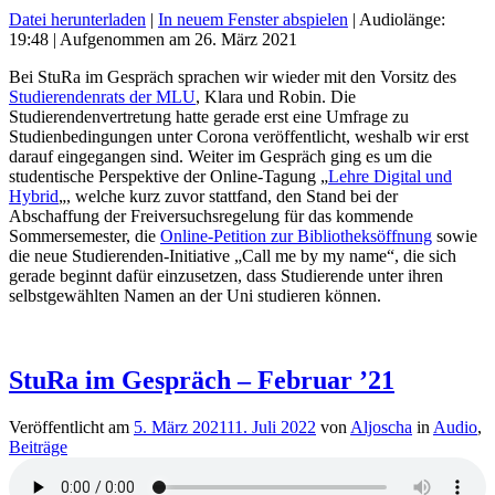
Datei herunterladen
|
In neuem Fenster abspielen
|
Audiolänge:
19:48
|
Aufgenommen am 26. März 2021
Bei StuRa im Gespräch sprachen wir wieder mit den Vorsitz des
Studierendenrats der MLU
, Klara und Robin. Die
Studierendenvertretung hatte gerade erst eine Umfrage zu
Studienbedingungen unter Corona veröffentlicht, weshalb wir erst
darauf eingegangen sind. Weiter im Gespräch ging es um die
studentische Perspektive der Online-Tagung „
Lehre Digital und
Hybrid
„, welche kurz zuvor stattfand, den Stand bei der
Abschaffung der Freiversuchsregelung für das kommende
Sommersemester, die
Online-Petition zur Bibliotheksöffnung
sowie
die neue Studierenden-Initiative „Call me by my name“, die sich
gerade beginnt dafür einzusetzen, dass Studierende unter ihren
selbstgewählten Namen an der Uni studieren können.
StuRa im Gespräch – Februar ’21
Veröffentlicht am
5. März 2021
11. Juli 2022
von
Aljoscha
in
Audio
,
Beiträge