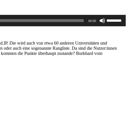
Pfeiltasten
00:00
Hoch/Runt
benutzen,
um
die
Lautstärke
Stud.IP. Die wird auch von etwa 60 anderen Universitäten und
zu
en oder auch eine sogenannte Rangliste. Da sind die Nutzer:innen
regeln.
 wie kommen die Punkte überhaupt zustande? Burkhard vom