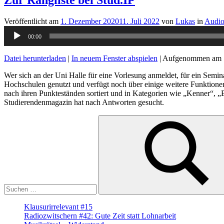
Veröffentlicht am
1. Dezember 2020
11. Juli 2022
von
Lukas
in
Audi
Audio-
00:00
Player
Datei herunterladen
|
In neuem Fenster abspielen
|
Aufgenommen am 
Wer sich an der Uni Halle für eine Vorlesung anmeldet, für ein Semina
Hochschulen genutzt und verfügt noch über einige weitere Funktionen
nach ihren Punkteständen sortiert und in Kategorien wie „Kenner“, 
Studierendenmagazin hat nach Antworten gesucht.
Suche
nach:
Suchen
Klausurirrelevant #15
Radiozwitschern #42: Gute Zeit statt Lohnarbeit