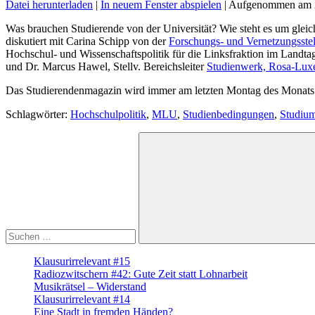
Datei herunterladen
|
In neuem Fenster abspielen
|
Aufgenommen am 2
Was brauchen Studierende von der Universität? Wie steht es um glei
diskutiert mit Carina Schipp von der
Forschungs- und Vernetzungsste
Hochschul- und Wissenschaftspolitik für die Linksfraktion im Land
und Dr. Marcus Hawel, Stellv. Bereichsleiter
Studienwerk, Rosa-Lux
Das Studierendenmagazin wird immer am letzten Montag des Monats 
Schlagwörter:
Hochschulpolitik
,
MLU
,
Studienbedingungen
,
Studiu
Suche
nach:
Suchen
Klausurirrelevant #15
Radiozwitschern #42: Gute Zeit statt Lohnarbeit
Musikrätsel – Widerstand
Klausurirrelevant #14
Eine Stadt in fremden Händen?