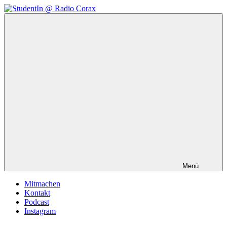
Zum
Inhalt
StudentIn
Weblog
springen
@
des
Radio
AK
Corax
Studierendenradio
Menü
Mitmachen
Kontakt
Podcast
Instagram