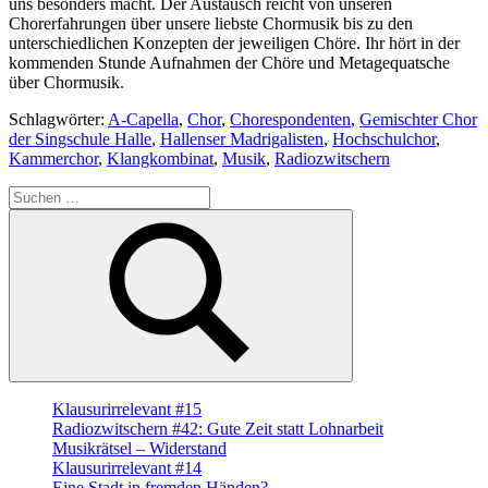
uns besonders macht. Der Austausch reicht von unseren
Chorerfahrungen über unsere liebste Chormusik bis zu den
unterschiedlichen Konzepten der jeweiligen Chöre. Ihr hört in der
kommenden Stunde Aufnahmen der Chöre und Metagequatsche
über Chormusik.
Schlagwörter:
A-Capella
,
Chor
,
Chorespondenten
,
Gemischter Chor
der Singschule Halle
,
Hallenser Madrigalisten
,
Hochschulchor
,
Kammerchor
,
Klangkombinat
,
Musik
,
Radiozwitschern
Suche
nach:
Suchen
Klausurirrelevant #15
Radiozwitschern #42: Gute Zeit statt Lohnarbeit
Musikrätsel – Widerstand
Klausurirrelevant #14
Eine Stadt in fremden Händen?