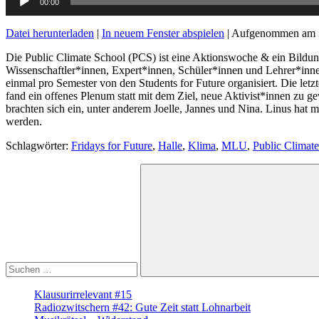
00:00
Player
Datei herunterladen
|
In neuem Fenster abspielen
|
Aufgenommen am 
Die Public Climate School (PCS) ist eine Aktionswoche & ein Bildu
Wissenschaftler*innen, Expert*innen, Schüler*innen und Lehrer*inn
einmal pro Semester von den Students for Future organisiert. Die let
fand ein offenes Plenum statt mit dem Ziel, neue Aktivist*innen zu
brachten sich ein, unter anderem Joelle, Jannes und Nina. Linus hat 
werden.
Schlagwörter:
Fridays for Future
,
Halle
,
Klima
,
MLU
,
Public Climat
Suche
nach:
Suchen
Klausurirrelevant #15
Radiozwitschern #42: Gute Zeit statt Lohnarbeit