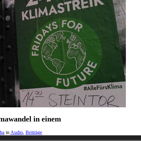
mawandel in einem
ha
in
Audio
,
Beiträge