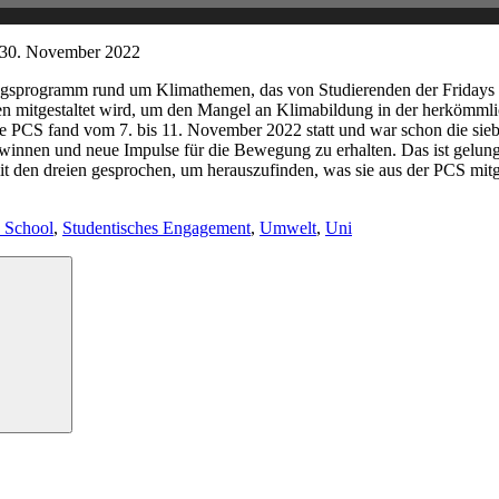
30. November 2022
ngsprogramm rund um Klimathemen, das von Studierenden der Fridays 
en mitgestaltet wird, um den Mangel an Klimabildung in der herkömm
zte PCS fand vom 7. bis 11. November 2022 statt und war schon die sie
 gewinnen und neue Impulse für die Bewegung zu erhalten. Das ist gel
mit den dreien gesprochen, um herauszufinden, was sie aus der PCS mitg
e School
,
Studentisches Engagement
,
Umwelt
,
Uni