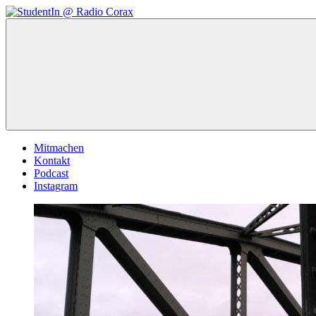
Zum
Inhalt
StudentIn
Weblog
springen
@
des
Radio
AK
Corax
Studierendenradio
Mitmachen
Kontakt
Podcast
Instagram