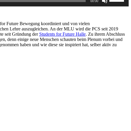
00:00
Hoch/Runt
benutzen,
um
die
Lautstärke
for Future Bewegung koordiniert und von vielen
zu
lichen Lehre auszugleichen. An der MLU wird die PCS seit 2019
regeln.
bte seit Gründung der
Students for Future Halle
. Zu ihrem Abschluss
ungen, denn einige neue Menschen schauten beim Plenum vorbei und
enommen haben und wie diese sie inspiriert hat, selber aktiv zu