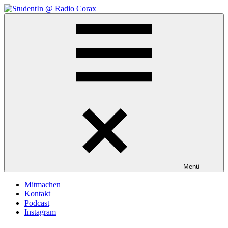
Zum
Inhalt
StudentIn
Weblog
springen
@
des
Radio
AK
Corax
Studierendenradio
Menü
Mitmachen
Kontakt
Podcast
Instagram