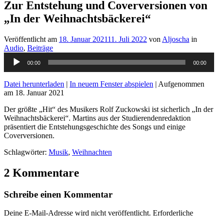
Zur Entstehung und Coverversionen von
„In der Weihnachtsbäckerei“
Veröffentlicht am
18. Januar 2021
11. Juli 2022
von
Aljoscha
in
Audio
,
Beiträge
Audio-
00:00
00:00
Player
Datei herunterladen
|
In neuem Fenster abspielen
|
Aufgenommen
am 18. Januar 2021
Der größte „Hit“ des Musikers Rolf Zuckowski ist sicherlich „In der
Weihnachtsbäckerei“. Martins aus der Studierendenredaktion
präsentiert die Entstehungsgeschichte des Songs und einige
Coverversionen.
Schlagwörter:
Musik
,
Weihnachten
2 Kommentare
Schreibe einen Kommentar
Deine E-Mail-Adresse wird nicht veröffentlicht.
Erforderliche