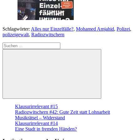
Schlagwörter:
Alles nur Einzelfälle?
,
Mohamed Amjahid
,
Polizei
,
polizeigewalt
,
Radiozwitschern
Suche
nach:
Suchen
Klausurirrelevant #15
Radiozwitschern #42: Gute Zeit statt Lohnarbeit
Musikrätsel – Widerstand
Klausurirrelevant #14
Eine Stadt in fremden Händen?