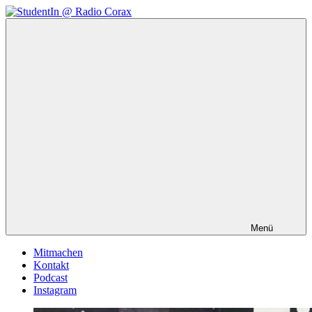
Zum
Inhalt
StudentIn
Weblog
springen
@
des
Radio
AK
Corax
Studierendenradio
Menü
Mitmachen
Kontakt
Podcast
Instagram