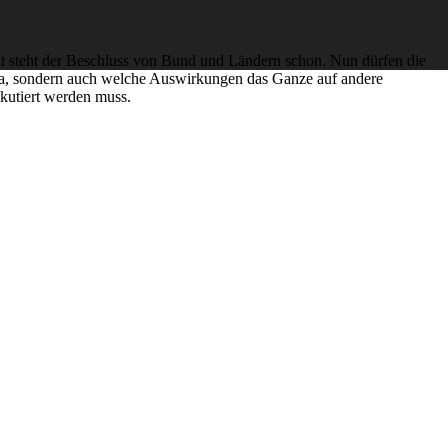
it steht der Beschluss von Bund und Ländern schon. Nun dürfen die
hema, sondern auch welche Auswirkungen das Ganze auf andere
skutiert werden muss.