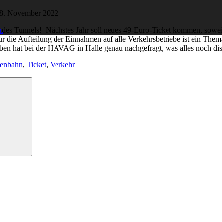
8. November 2022
.
nde des Tunnels! Nächstes Jahr soll neues 49-Euro-Ticket kommen, sowe
nur die Aufteilung der Einnahmen auf alle Verkehrsbetriebe ist ein T
orben hat bei der HAVAG in Halle genau nachgefragt, was alles noch di
ßenbahn
,
Ticket
,
Verkehr