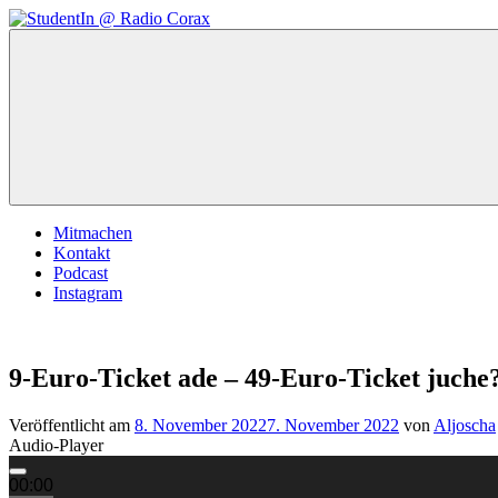
Zum
Inhalt
StudentIn
Weblog
springen
@
des
Radio
AK
Corax
Studierendenradio
Mitmachen
Kontakt
Podcast
Instagram
9-Euro-Ticket ade – 49-Euro-Ticket juche
Veröffentlicht am
8. November 2022
7. November 2022
von
Aljoscha
Audio-Player
00:00