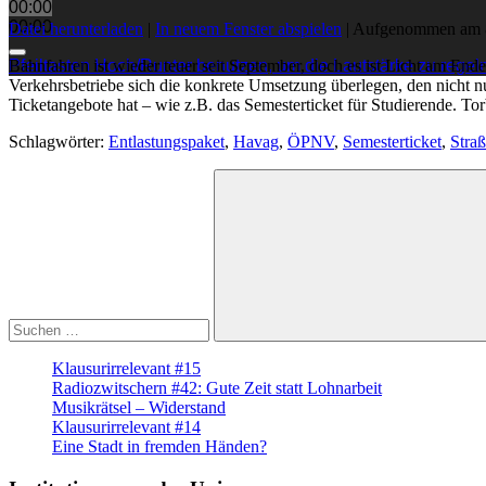
00:00
00:00
Datei herunterladen
|
In neuem Fenster abspielen
|
Aufgenommen am 
Pfeiltasten Hoch/Runter benutzen, um die Lautstärke zu regeln
Bahnfahren ist wieder teuer seit September, doch es ist Licht am E
Verkehrsbetriebe sich die konkrete Umsetzung überlegen, den nicht 
Ticketangebote hat – wie z.B. das Semesterticket für Studierende. T
Schlagwörter:
Entlastungspaket
,
Havag
,
ÖPNV
,
Semesterticket
,
Stra
Suche
nach:
Suchen
Klausurirrelevant #15
Radiozwitschern #42: Gute Zeit statt Lohnarbeit
Musikrätsel – Widerstand
Klausurirrelevant #14
Eine Stadt in fremden Händen?