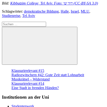
Bild:
Kibbutzim College, Tel Aviv. Foto: דוד שי (CC-BY-SA 3.0)
Schlagwörter:
demokratische Bildung
,
Halle
,
Israel
,
MLU
,
Studienreise
,
Tel Aviv
Suche
nach:
Suchen
Klausurirrelevant #15
Radiozwitschern #42: Gute Zeit statt Lohnarbeit
Musikrätsel – Widerstand
Klausurirrelevant #14
Eine Stadt in fremden Händen?
Institutionen an der Uni
Studentenwerk