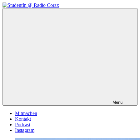
Zum
Inhalt
StudentIn
Weblog
springen
@
des
Radio
AK
Corax
Studierendenradio
Menü
Mitmachen
Kontakt
Podcast
Instagram