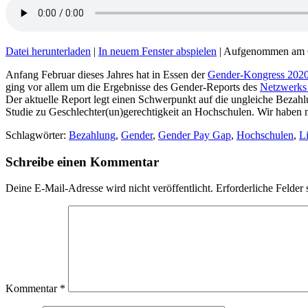
Datei herunterladen
|
In neuem Fenster abspielen
|
Aufgenommen am 6
Anfang Februar dieses Jahres hat in Essen der
Gender-Kongress 202
ging vor allem um die Ergebnisse des Gender-Reports des
Netzwerks 
Der aktuelle Report legt einen Schwerpunkt auf die ungleiche Bezah
Studie zu Geschlechter(un)gerechtigkeit an Hochschulen. Wir haben m
Schlagwörter:
Bezahlung
,
Gender
,
Gender Pay Gap
,
Hochschulen
,
L
Schreibe einen Kommentar
Deine E-Mail-Adresse wird nicht veröffentlicht.
Erforderliche Felder 
Kommentar
*