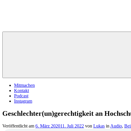
Zum
Inhalt
springen
StudentIn
Weblog
@
des
Radio
AK
Corax
Studierendenradio
Mitmachen
Kontakt
Podcast
Instagram
Geschlechter(un)gerechtigkeit an Hochsch
Veröffentlicht am
6. März 2020
11. Juli 2022
von
Lukas
in
Audio
,
Bei