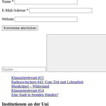
Name
*
E-Mail-Adresse
*
Website
Suche
nach:
Suchen
Klausurirrelevant #15
Radiozwitschern #42: Gute Zeit statt Lohnarbeit
Musikrätsel – Widerstand
Klausurirrelevant #14
Eine Stadt in fremden Händen?
Institutionen an der Uni