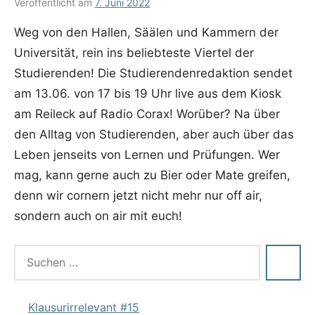
Veröffentlicht am
7. Juni 2022
von
in
Aljoscha
Editorisches
Weg von den Hallen, Säälen und Kammern der
Universität, rein ins beliebteste Viertel der
Studierenden! Die Studierendenredaktion sendet
am 13.06. von 17 bis 19 Uhr live aus dem Kiosk
am Reileck auf Radio Corax! Worüber? Na über
den Alltag von Studierenden, aber auch über das
Leben jenseits von Lernen und Prüfungen. Wer
mag, kann gerne auch zu Bier oder Mate greifen,
denn wir cornern jetzt nicht mehr nur off air,
sondern auch on air mit euch!
Klausurirrelevant #15