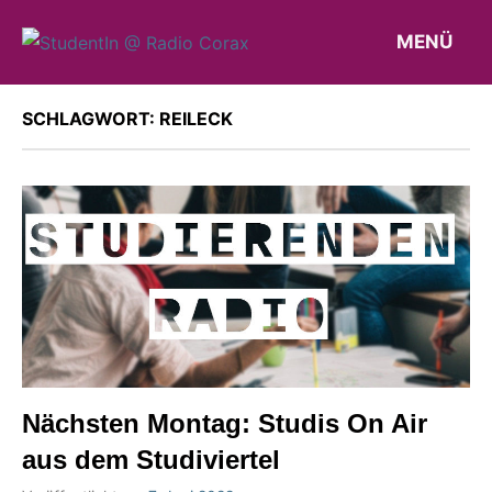
Zum
MENÜ
Inhalt
STUDENTIN
Weblog
springen
des
@
AK
SCHLAGWORT:
REILECK
RADIO
Studierendenradio
CORAX
Nächsten Montag: Studis On Air
aus dem Studiviertel