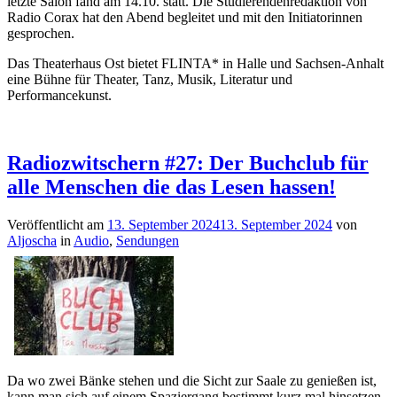
letzte Salon fand am 14.10. statt. Die Studierendenredaktion von
Radio Corax hat den Abend begleitet und mit den Initiatorinnen
gesprochen.
Das Theaterhaus Ost bietet FLINTA* in Halle und Sachsen-Anhalt
eine Bühne für Theater, Tanz, Musik, Literatur und
Performancekunst.
Radiozwitschern #27: Der Buchclub für
alle Menschen die das Lesen hassen!
Veröffentlicht am
13. September 2024
13. September 2024
von
Aljoscha
in
Audio
,
Sendungen
Da wo zwei Bänke stehen und die Sicht zur Saale zu genießen ist,
kann man sich auf einem Spaziergang bestimmt kurz mal hinsetzen