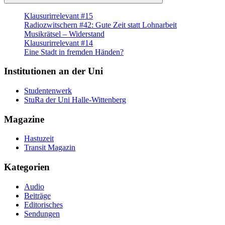
Suchen
Klausurirrelevant #15
Radiozwitschern #42: Gute Zeit statt Lohnarbeit
Musikrätsel – Widerstand
Klausurirrelevant #14
Eine Stadt in fremden Händen?
Institutionen an der Uni
Studentenwerk
StuRa der Uni Halle-Wittenberg
Magazine
Hastuzeit
Transit Magazin
Kategorien
Audio
Beiträge
Editorisches
Sendungen