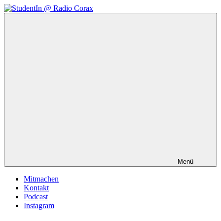
Zum
Inhalt
StudentIn
Weblog
springen
@
des
Radio
AK
Corax
Studierendenradio
Menü
Mitmachen
Kontakt
Podcast
Instagram