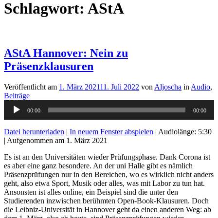
Schlagwort:
AStA
AStA Hannover: Nein zu
Präsenzklausuren
Veröffentlicht am
1. März 2021
11. Juli 2022
von
Aljoscha
in
Audio
,
Beiträge
Audio-
00:00
00:00
Player
Datei herunterladen
|
In neuem Fenster abspielen
|
Audiolänge: 5:30
|
Aufgenommen am 1. März 2021
Es ist an den Universitäten wieder Prüfungsphase. Dank Corona ist
es aber eine ganz besondere. An der uni Halle gibt es nämlich
Präsenzprüfungen nur in den Bereichen, wo es wirklich nicht anders
geht, also etwa Sport, Musik oder alles, was mit Labor zu tun hat.
Ansonsten ist alles online, ein Beispiel sind die unter den
Studierenden inzwischen berühmten Open-Book-Klausuren. Doch
die Leibniz-Universität in Hannover geht da einen anderen Weg: ab