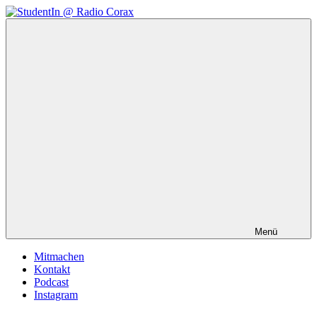
Zum
Inhalt
StudentIn
Weblog
springen
@
des
Radio
AK
Corax
Studierendenradio
Menü
Mitmachen
Kontakt
Podcast
Instagram