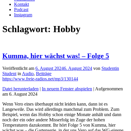
Kontakt
Podcast
Instagram
Schlagwort:
Hobby
Kumma, hier wächst was! – Folge 5
Veröffentlicht am
6. August 2024
6. August 2024
von
Studentin
Student
in
Audio
,
Beiträge
https://www.freie-radios.net/mp3/130144
Datei herunterladen
|
In neuem Fenster abspielen
|
Aufgenommen
am 6. August 2024
Wenn Vero eines überhaupt nicht leiden kann, dann ist es
Langeweile. Das wird allerdings manchmal zum Problem. Zum
Beispiel, wenn das Hobby schon einige Monate anhält und dann
noch der ein oder andere Misserfolg im Zuge der hohen
Temperaturen dazukommt. Ihr hört Folge 5 von Kumma, hier
wächst was – die Gartenserie, in der uns Vero auf das WG-eigene