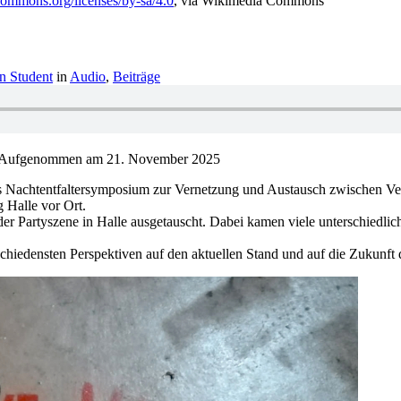
ecommons.org/licenses/by-sa/4.0
, via Wikimedia Commons
n Student
in
Audio
,
Beiträge
Aufgenommen am 21. November 2025
 Nachtentfaltersymposium zur Vernetzung und Austausch zwischen Veran
 Halle vor Ort.
der Partyszene in Halle ausgetauscht. Dabei kamen viele unterschiedli
chiedensten Perspektiven auf den aktuellen Stand und auf die Zukunft 