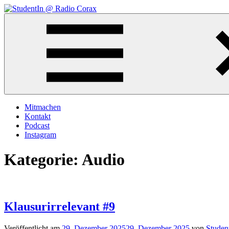
Zum
Inhalt
StudentIn
Weblog
springen
@
des
Radio
AK
Corax
Studierendenradio
Mitmachen
Kontakt
Podcast
Instagram
Kategorie:
Audio
Klausurirrelevant #9
Veröffentlicht am
29. Dezember 2025
29. Dezember 2025
von
Studen