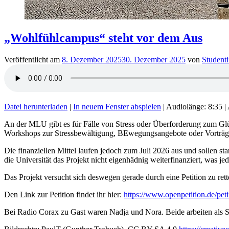
„Wohlfühlcampus“ steht vor dem Aus
Veröffentlicht am
8. Dezember 2025
30. Dezember 2025
von
Studenti
Datei herunterladen
|
In neuem Fenster abspielen
|
Audiolänge: 8:35
|
An der MLU gibt es für Fälle von Stress oder Überforderung zum G
Workshops zur Stressbewältigung, BEwegungsangebote oder Vorträg
Die finanziellen Mittel laufen jedoch zum Juli 2026 aus und sollen 
die Universität das Projekt nicht eigenhädnig weiterfinanziert, was 
Das Projekt versucht sich deswegen gerade durch eine Petition zu rett
Den Link zur Petition findet ihr hier:
https://www.openpetition.de/pet
Bei Radio Corax zu Gast waren Nadja und Nora. Beide arbeiten als St