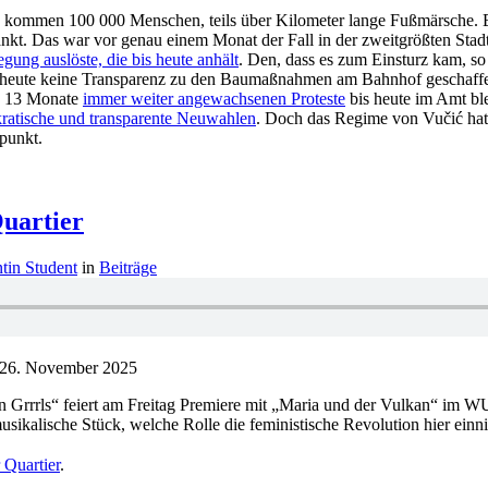
kommen 100 000 Menschen, teils über Kilometer lange Fußmärsche. Es i
änkt. Das war vor genau einem Monat der Fall in der zweitgrößten Stad
gung auslöste, die bis heute anhält
. Den, dass es zum Einsturz kam, s
s heute keine Transparenz zu den Baumaßnahmen am Bahnhof geschaffen 
en 13 Monate
immer weiter angewachsenen Proteste
bis heute im Amt ble
ratische und transparente Neuwahlen
. Doch das Regime von Vučić hat
punkt.
uartier
tin Student
in
Beiträge
26. November 2025
n Grrrls“ feiert am Freitag Premiere mit „Maria und der Vulkan“ im W
sikalische Stück, welche Rolle die feministische Revolution hier ein
Quartier
.