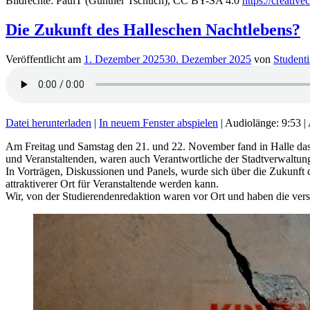
Bildrechte: PaulT (Gunther Tschuch), CC BY-SA 4.0
https://creativ
Die Zukunft des Halleschen Nachtlebens?
Veröffentlicht am
1. Dezember 2025
30. Dezember 2025
von
Studenti
Datei herunterladen
|
In neuem Fenster abspielen
|
Audiolänge: 9:53
|
Am Freitag und Samstag den 21. und 22. November fand in Halle das
und Veranstaltenden, waren auch Verantwortliche der Stadtverwaltung
In Vorträgen, Diskussionen und Panels, wurde sich über die Zukunft 
attraktiverer Ort für Veranstaltende werden kann.
Wir, von der Studierendenredaktion waren vor Ort und haben die vers