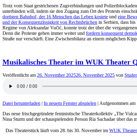
Trotz vom Staat gestrichenen Zugverbindungen und Polizeiblockaden 
unterbinden will, indem sie den Zugang zum Ort des Protests einschr
dortigen Bahnhof, der 16 Menschen das Leben kostete
und
eine Bewe
und der Konsequenzlosigkeit von Rechtsbrüchen
in Serbien, dass bi
Regime von Aleksandar Vučić, konnte trotz der über die vergangen
Denn die Proteste gehen immer weiter und
fordern konsequent demok
Straße nur verschärft. Eine Zwischenbilanz an einem möglichen Kipp
Musikalisches Theater im WUK Theater Q
Veröffentlicht am
26. November 2025
26. November 2025
von
Studen
Datei herunterladen
|
In neuem Fenster abspielen
|
Aufgenommen am 
Das neue frischgegründete feministische Theaterkollektiv „The Vulca
Nina Sturm und der schauspielenden Person Ria Sachadae über das mu
Das Theaterstück läuft vom 28. bis 30. November im
WUK Theater 