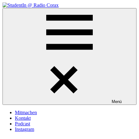
Zum
Inhalt
StudentIn
Weblog
springen
@
des
Radio
AK
Corax
Studierendenradio
Menü
Mitmachen
Kontakt
Podcast
Instagram