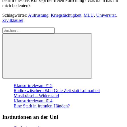
betrifft dies das Konzept der freien Forschung? Was kann das für
mich bedeuten?
Schlagwörter:
Aufrüstung
,
Kriegstüchtigkeit
,
MLU
,
Universität
,
Zivilklausel
Suche
nach:
Suchen
Klausurirrelevant #15
Radiozwitschern #42: Gute Zeit statt Lohnarbeit
Musikrätsel – Widerstand
Klausurirrelevant #14
Eine Stadt in fremden Händen?
Institutionen an der Uni