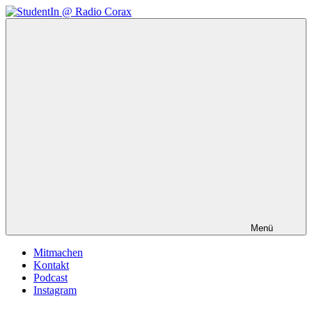
Zum
Inhalt
StudentIn
Weblog
springen
@
des
Radio
AK
Corax
Studierendenradio
Menü
Mitmachen
Kontakt
Podcast
Instagram