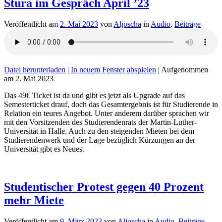
Stura im Gespräch April ’23
Veröffentlicht am
2. Mai 2023
von
Aljoscha
in
Audio
,
Beiträge
Datei herunterladen
|
In neuem Fenster abspielen
|
Aufgenommen
am 2. Mai 2023
Das 49€ Ticket ist da und gibt es jetzt als Upgrade auf das
Semesterticket drauf, doch das Gesamtergebnis ist für Studierende in
Relation ein teures Angebot. Unter anderem darüber sprachen wir
mit den Vorsitzenden des Studierendenrats der Martin-Luther-
Universität in Halle. Auch zu den steigenden Mieten bei dem
Studierendenwerk und der Lage bezüglich Kürzungen an der
Universität gibt es Neues.
Studentischer Protest gegen 40 Prozent
mehr Miete
Veröffentlicht am
9. März 2023
von
Aljoscha
in
Audio
,
Beiträge