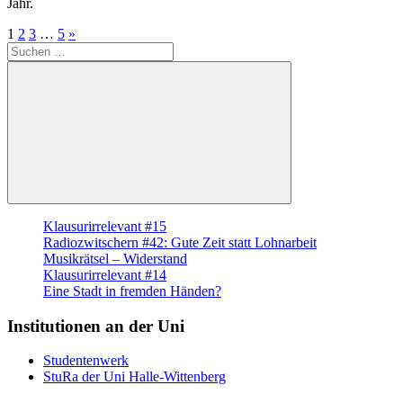
Jahr.
Seitennummerierung
Nächste
1
2
3
…
5
»
Suche
Beiträge
der
nach:
Beiträge
Suchen
Klausurirrelevant #15
Radiozwitschern #42: Gute Zeit statt Lohnarbeit
Musikrätsel – Widerstand
Klausurirrelevant #14
Eine Stadt in fremden Händen?
Institutionen an der Uni
Studentenwerk
StuRa der Uni Halle-Wittenberg