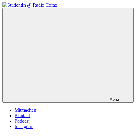
Zum
Inhalt
StudentIn
Weblog
springen
@
des
Radio
AK
Corax
Studierendenradio
Menü
Mitmachen
Kontakt
Podcast
Instagram