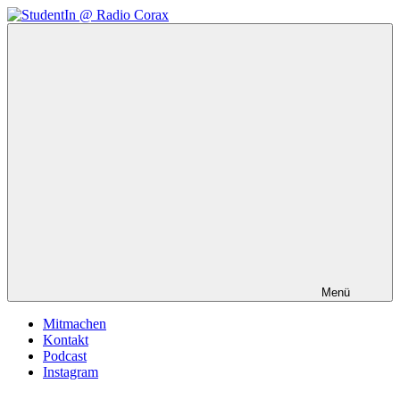
Zum
Inhalt
StudentIn
Weblog
springen
@
des
Radio
AK
Corax
Studierendenradio
Menü
Mitmachen
Kontakt
Podcast
Instagram