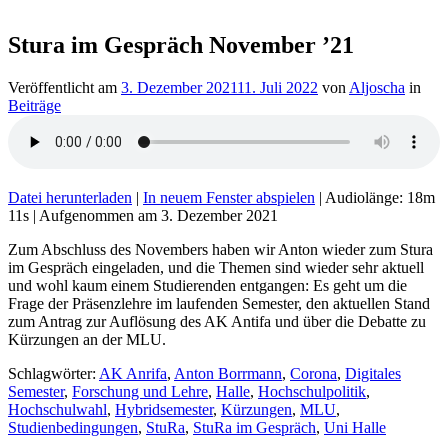
Stura im Gespräch November ’21
Veröffentlicht am
3. Dezember 2021
11. Juli 2022
von
Aljoscha
in
Beiträge
Datei herunterladen
|
In neuem Fenster abspielen
|
Audiolänge: 18m
11s
|
Aufgenommen am 3. Dezember 2021
Zum Abschluss des Novembers haben wir Anton wieder zum Stura
im Gespräch eingeladen, und die Themen sind wieder sehr aktuell
und wohl kaum einem Studierenden entgangen: Es geht um die
Frage der Präsenzlehre im laufenden Semester, den aktuellen Stand
zum Antrag zur Auflösung des AK Antifa und über die Debatte zu
Kürzungen an der MLU.
Schlagwörter:
AK Anrifa
,
Anton Borrmann
,
Corona
,
Digitales
Semester
,
Forschung und Lehre
,
Halle
,
Hochschulpolitik
,
Hochschulwahl
,
Hybridsemester
,
Kürzungen
,
MLU
,
Studienbedingungen
,
StuRa
,
StuRa im Gespräch
,
Uni Halle