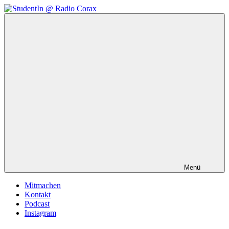
Zum
Inhalt
StudentIn
Weblog
springen
@
des
Radio
AK
Corax
Studierendenradio
Menü
Mitmachen
Kontakt
Podcast
Instagram