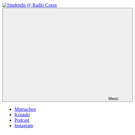
Zum
Inhalt
StudentIn
Weblog
springen
@
des
Radio
AK
Corax
Studierendenradio
Menü
Mitmachen
Kontakt
Podcast
Instagram