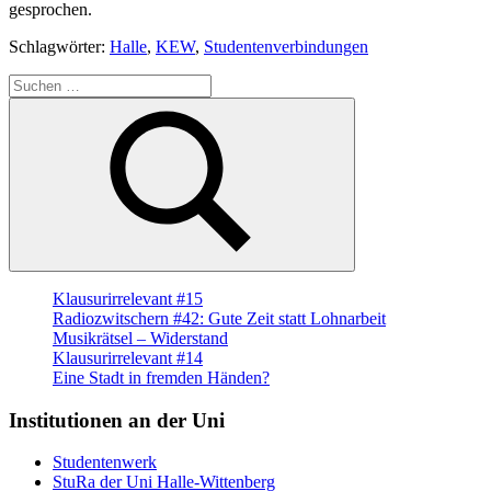
gesprochen.
Schlagwörter:
Halle
,
KEW
,
Studentenverbindungen
Suche
nach:
Suchen
Klausurirrelevant #15
Radiozwitschern #42: Gute Zeit statt Lohnarbeit
Musikrätsel – Widerstand
Klausurirrelevant #14
Eine Stadt in fremden Händen?
Institutionen an der Uni
Studentenwerk
StuRa der Uni Halle-Wittenberg