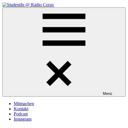
Zum
Inhalt
StudentIn
Weblog
springen
@
des
Radio
AK
Corax
Studierendenradio
Menü
Mitmachen
Kontakt
Podcast
Instagram