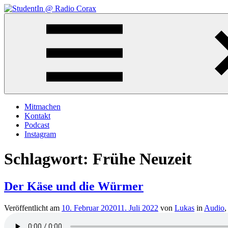
Zum
Inhalt
StudentIn
Weblog
springen
@
des
Radio
AK
Corax
Studierendenradio
Mitmachen
Kontakt
Podcast
Instagram
Schlagwort:
Frühe Neuzeit
Der Käse und die Würmer
Veröffentlicht am
10. Februar 2020
11. Juli 2022
von
Lukas
in
Audio