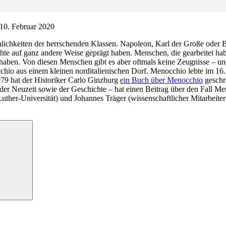
0. Februar 2020
lichkeiten der herrschenden Klassen. Napoleon, Karl der Große oder B
chte auf ganz andere Weise geprägt haben. Menschen, die gearbeitet ha
 haben. Von diesen Menschen gibt es aber oftmals keine Zeugnisse – un
 aus einem kleinen norditalienischen Dorf. Menocchio lebte im 16. J
979 hat der Historiker Carlo Ginzburg
ein Buch über Menocchio
geschr
d der Neuzeit sowie der Geschichte – hat einen Beitrag über den Fall M
-Luther-Universität) und Johannes Träger (wissenschaftlicher Mitarbeite