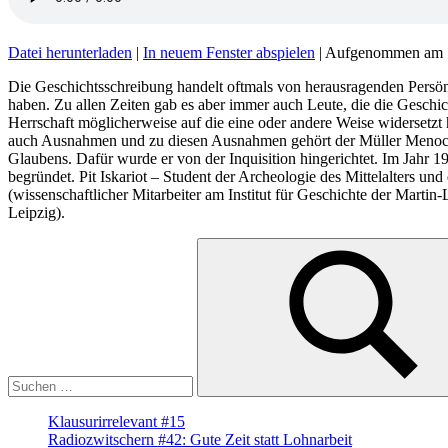
Datei herunterladen
|
In neuem Fenster abspielen
|
Aufgenommen am 1
Die Geschichtsschreibung handelt oftmals von herausragenden Persön
haben. Zu allen Zeiten gab es aber immer auch Leute, die die Geschi
Herrschaft möglicherweise auf die eine oder andere Weise widersetzt
auch Ausnahmen und zu diesen Ausnahmen gehört der Müller Menocchio
Glaubens. Dafür wurde er von der Inquisition hingerichtet. Im Jahr 1
begründet. Pit Iskariot – Student der Archeologie des Mittelalters un
(wissenschaftlicher Mitarbeiter am Institut für Geschichte der Martin
Leipzig).
Suche
nach:
Suchen
Klausurirrelevant #15
Radiozwitschern #42: Gute Zeit statt Lohnarbeit