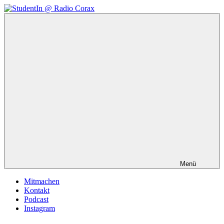
Zum
Inhalt
StudentIn
Weblog
springen
@
des
Radio
AK
Corax
Studierendenradio
Menü
Mitmachen
Kontakt
Podcast
Instagram