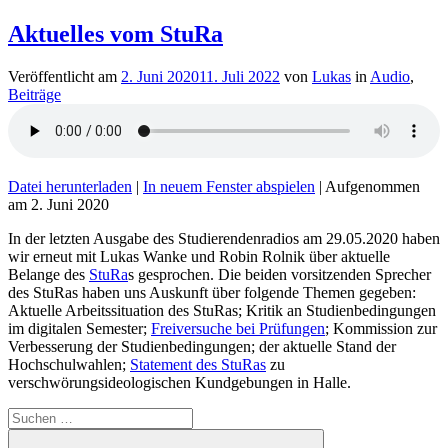
Aktuelles vom StuRa
Veröffentlicht am
2. Juni 2020
11. Juli 2022
von
Lukas
in
Audio
,
Beiträge
Datei herunterladen
|
In neuem Fenster abspielen
|
Aufgenommen
am 2. Juni 2020
In der letzten Ausgabe des Studierendenradios am 29.05.2020 haben
wir erneut mit Lukas Wanke und Robin Rolnik über aktuelle
Belange des
StuRa
s gesprochen. Die beiden vorsitzenden Sprecher
des StuRas haben uns Auskunft über folgende Themen gegeben:
Aktuelle Arbeitssituation des StuRas; Kritik an Studienbedingungen
im digitalen Semester;
Freiversuche bei Prüfungen
; Kommission zur
Verbesserung der Studienbedingungen; der aktuelle Stand der
Hochschulwahlen;
Statement des StuRas
zu
verschwörungsideologischen Kundgebungen in Halle.
Suche
nach: