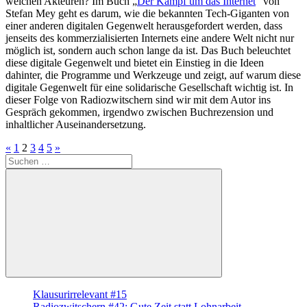
welchen Akteuren? Im Buch „
Der Kampf um das Internet
“ von
Stefan Mey geht es darum, wie die bekannten Tech-Giganten von
einer anderen digitalen Gegenwelt herausgefordert werden, dass
jenseits des kommerzialisierten Internets eine andere Welt nicht nur
möglich ist, sondern auch schon lange da ist. Das Buch beleuchtet
diese digitale Gegenwelt und bietet ein Einstieg in die Ideen
dahinter, die Programme und Werkzeuge und zeigt, auf warum diese
digitale Gegenwelt für eine solidarische Gesellschaft wichtig ist. In
dieser Folge von Radiozwitschern sind wir mit dem Autor ins
Gespräch gekommen, irgendwo zwischen Buchrezension und
inhaltlicher Auseinandersetzung.
Seitennummerierung
Vorherige
Nächste
«
1
2
3
4
5
»
Suche
Beiträge
Beiträge
der
nach:
Beiträge
Suchen
Klausurirrelevant #15
Radiozwitschern #42: Gute Zeit statt Lohnarbeit