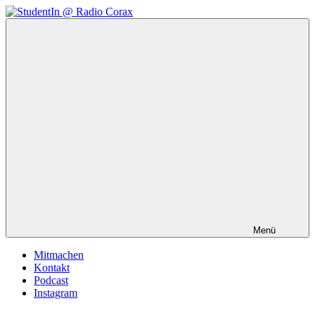
Zum
Inhalt
StudentIn
Weblog
springen
@
des
Radio
AK
Corax
Studierendenradio
Menü
Mitmachen
Kontakt
Podcast
Instagram