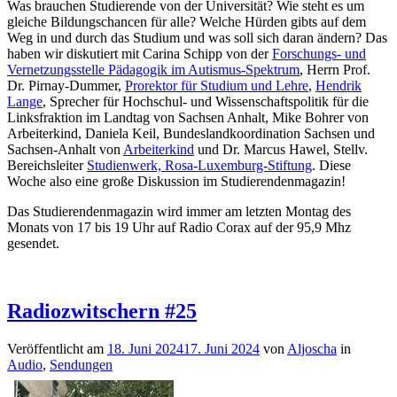
Was brauchen Studierende von der Universität? Wie steht es um
gleiche Bildungschancen für alle? Welche Hürden gibts auf dem
Weg in und durch das Studium und was soll sich daran ändern? Das
haben wir diskutiert mit Carina Schipp von der
Forschungs- und
Vernetzungsstelle Pädagogik im Autismus-Spektrum
, Herrn Prof.
Dr. Pirnay-Dummer,
Prorektor für Studium und Lehre
,
Hendrik
Lange
, Sprecher für Hochschul- und Wissenschaftspolitik für die
Linksfraktion im Landtag von Sachsen Anhalt, Mike Bohrer von
Arbeiterkind, Daniela Keil, Bundeslandkoordination Sachsen und
Sachsen-Anhalt von
Arbeiterkind
und Dr. Marcus Hawel, Stellv.
Bereichsleiter
Studienwerk, Rosa-Luxemburg-Stiftung
. Diese
Woche also eine große Diskussion im Studierendenmagazin!
Das Studierendenmagazin wird immer am letzten Montag des
Monats von 17 bis 19 Uhr auf Radio Corax auf der 95,9 Mhz
gesendet.
Radiozwitschern #25
Veröffentlicht am
18. Juni 2024
17. Juni 2024
von
Aljoscha
in
Audio
,
Sendungen