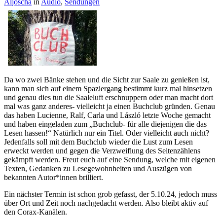
Aljoscha
in
Audio
,
Sendungen
Da wo zwei Bänke stehen und die Sicht zur Saale zu genießen ist,
kann man sich auf einem Spaziergang bestimmt kurz mal hinsetzen
und genau dies tun die Saaleluft erschnuppern oder man macht dort
mal was ganz anderes- vielleicht ja einen Buchclub gründen. Genau
das haben Lucienne, Ralf, Carla und László letzte Woche gemacht
und haben eingeladen zum „Buchclub- für alle diejenigen die das
Lesen hassen!“ Natürlich nur ein Titel. Oder vielleicht auch nicht?
Jedenfalls soll mit dem Buchclub wieder die Lust zum Lesen
erweckt werden und gegen die Verzweiflung des Seitenzählens
gekämpft werden. Freut euch auf eine Sendung, welche mit eigenen
Texten, Gedanken zu Lesegewohnheiten und Auszügen von
bekannten Autor*innen brilliert.
Ein nächster Termin ist schon grob gefasst, der 5.10.24, jedoch muss
über Ort und Zeit noch nachgedacht werden. Also bleibt aktiv auf
den Corax-Kanälen.