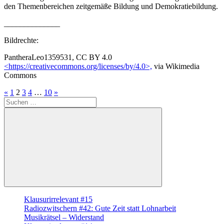
den Themenbereichen zeitgemäße Bildung und Demokratiebildung.
______________
Bildrechte:
PantheraLeo1359531, CC BY 4.0
<https://creativecommons.org/licenses/by/4.0>,
via Wikimedia
Commons
Seitennummerierung
Vorherige
Nächste
«
1
2
3
4
…
10
»
Suche
Beiträge
Beiträge
der
nach:
Beiträge
Suchen
Klausurirrelevant #15
Radiozwitschern #42: Gute Zeit statt Lohnarbeit
Musikrätsel – Widerstand