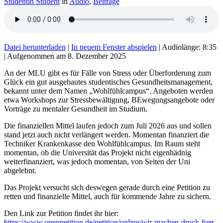
Studentin Student
in
Audio
,
Beiträge
Datei herunterladen
|
In neuem Fenster abspielen
|
Audiolänge: 8:35
|
Aufgenommen am 8. Dezember 2025
An der MLU gibt es für Fälle von Stress oder Überforderung zum
Glück ein gut ausgebautes studentisches Gesundheitsmanagement,
bekannt unter dem Namen „Wohlfühlcampus“. Angeboten werden
etwa Workshops zur Stressbewältigung, BEwegungsangebote oder
Vorträge zu mentaler Gesundheit im Studium.
Die finanziellen Mittel laufen jedoch zum Juli 2026 aus und sollen
stand jetzt auch nicht verlängert werden. Momentan finanziert die
Techniker Krankenkasse den Wohlfühlcampus. Im Raum steht
momentan, ob die Universität das Projekt nicht eigenhädnig
weiterfinanziert, was jedoch momentan, von Seiten der Uni
abgelehnt.
Das Projekt versucht sich deswegen gerade durch eine Petition zu
retten und finanzielle Mittel, auch für kommende Jahre zu sichern.
Den Link zur Petition findet ihr hier:
https://www.openpetition.de/petition/online/wir-machen-druck-fuer-