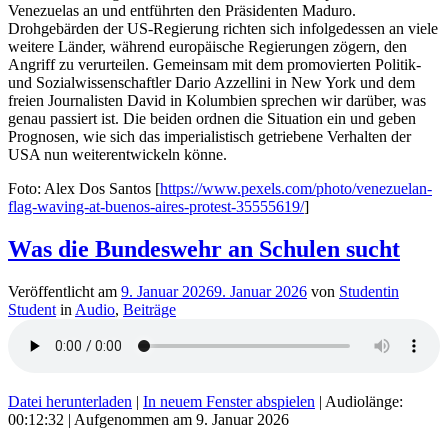
Venezuelas an und entführten den Präsidenten Maduro.
Drohgebärden der US-Regierung richten sich infolgedessen an viele
weitere Länder, während europäische Regierungen zögern, den
Angriff zu verurteilen. Gemeinsam mit dem promovierten Politik-
und Sozialwissenschaftler Dario Azzellini in New York und dem
freien Journalisten David in Kolumbien sprechen wir darüber, was
genau passiert ist. Die beiden ordnen die Situation ein und geben
Prognosen, wie sich das imperialistisch getriebene Verhalten der
USA nun weiterentwickeln könne.
Foto: Alex Dos Santos [
https://www.pexels.com/photo/venezuelan-
flag-waving-at-buenos-aires-protest-35555619/
]
Was die Bundeswehr an Schulen sucht
Veröffentlicht am
9. Januar 2026
9. Januar 2026
von
Studentin
Student
in
Audio
,
Beiträge
Datei herunterladen
|
In neuem Fenster abspielen
|
Audiolänge:
00:12:32
|
Aufgenommen am 9. Januar 2026