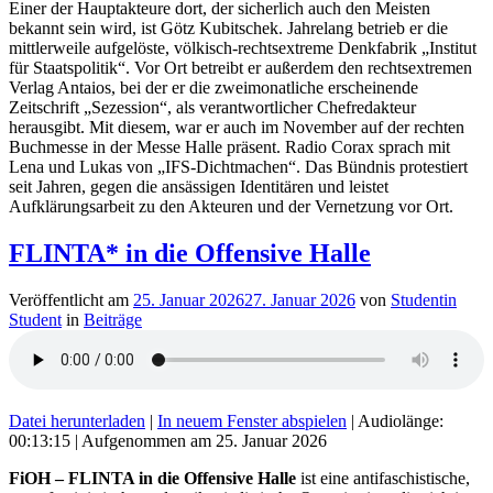
Einer der Hauptakteure dort, der sicherlich auch den Meisten
bekannt sein wird, ist Götz Kubitschek. Jahrelang betrieb er die
mittlerweile aufgelöste, völkisch-rechtsextreme Denkfabrik „Institut
für Staatspolitik“. Vor Ort betreibt er außerdem den rechtsextremen
Verlag Antaios, bei der er die zweimonatliche erscheinende
Zeitschrift „Sezession“, als verantwortlicher Chefredakteur
herausgibt. Mit diesem, war er auch im November auf der rechten
Buchmesse in der Messe Halle präsent. Radio Corax sprach mit
Lena und Lukas von „IFS-Dichtmachen“. Das Bündnis protestiert
seit Jahren, gegen die ansässigen Identitären und leistet
Aufklärungsarbeit zu den Akteuren und der Vernetzung vor Ort.
FLINTA* in die Offensive Halle
Veröffentlicht am
25. Januar 2026
27. Januar 2026
von
Studentin
Student
in
Beiträge
Datei herunterladen
|
In neuem Fenster abspielen
|
Audiolänge:
00:13:15
|
Aufgenommen am 25. Januar 2026
FiOH – FLINTA in die Offensive Halle
ist eine antifaschistische,