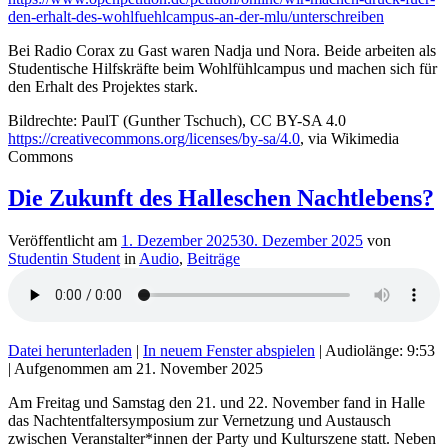
den-erhalt-des-wohlfuehlcampus-an-der-mlu/unterschreiben
Bei Radio Corax zu Gast waren Nadja und Nora. Beide arbeiten als
Studentische Hilfskräfte beim Wohlfühlcampus und machen sich für
den Erhalt des Projektes stark.
Bildrechte: PaulT (Gunther Tschuch), CC BY-SA 4.0
https://creativecommons.org/licenses/by-sa/4.0
, via Wikimedia
Commons
Die Zukunft des Halleschen Nachtlebens?
Veröffentlicht am
1. Dezember 2025
30. Dezember 2025
von
Studentin Student
in
Audio
,
Beiträge
Datei herunterladen
|
In neuem Fenster abspielen
|
Audiolänge: 9:53
|
Aufgenommen am 21. November 2025
Am Freitag und Samstag den 21. und 22. November fand in Halle
das Nachtentfaltersymposium zur Vernetzung und Austausch
zwischen Veranstalter*innen der Party und Kulturszene statt. Neben