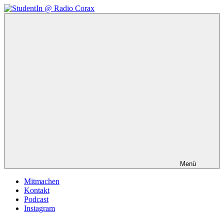
Zum
Inhalt
StudentIn
Weblog
springen
@
des
Radio
AK
Corax
Studierendenradio
Menü
Mitmachen
Kontakt
Podcast
Instagram