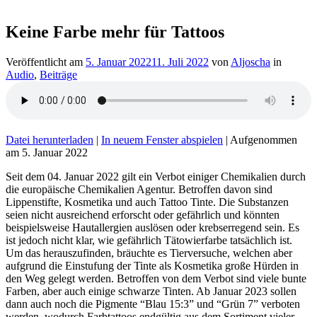
Keine Farbe mehr für Tattoos
Veröffentlicht am
5. Januar 2022
11. Juli 2022
von
Aljoscha
in
Audio
,
Beiträge
Datei herunterladen
|
In neuem Fenster abspielen
|
Aufgenommen
am 5. Januar 2022
Seit dem 04. Januar 2022 gilt ein Verbot einiger Chemikalien durch
die europäische Chemikalien Agentur. Betroffen davon sind
Lippenstifte, Kosmetika und auch Tattoo Tinte. Die Substanzen
seien nicht ausreichend erforscht oder gefährlich und könnten
beispielsweise Hautallergien auslösen oder krebserregend sein. Es
ist jedoch nicht klar, wie gefährlich Tätowierfarbe tatsächlich ist.
Um das herauszufinden, bräuchte es Tierversuche, welchen aber
aufgrund die Einstufung der Tinte als Kosmetika große Hürden in
den Weg gelegt werden. Betroffen von dem Verbot sind viele bunte
Farben, aber auch einige schwarze Tinten. Ab Januar 2023 sollen
dann auch noch die Pigmente “Blau 15:3” und “Grün 7” verboten
werden, wodurch Farbtattoos endgültig aus dem Sortiment vieler