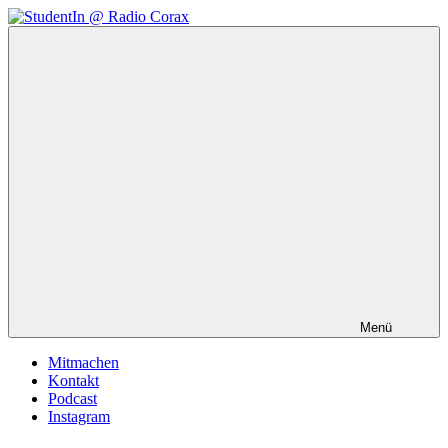
Zum
Inhalt
StudentIn
Weblog
springen
@
des
Radio
AK
Corax
Studierendenradio
Menü
Mitmachen
Kontakt
Podcast
Instagram