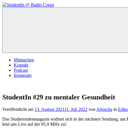
Zum
Inhalt
StudentIn
Weblog
springen
@
des
Radio
AK
Corax
Studierendenradio
Mitmachen
Kontakt
Podcast
Instagram
StudentIn #29 zu mentaler Gesundheit
Veröffentlicht am
13. August 2021
11. Juli 2022
von
Aljoscha
in
Edito
Das Studierendenmagazin widmet sich in der nächsten Sendung, am 
hört uns Live auf der 95,9 MHz zu!