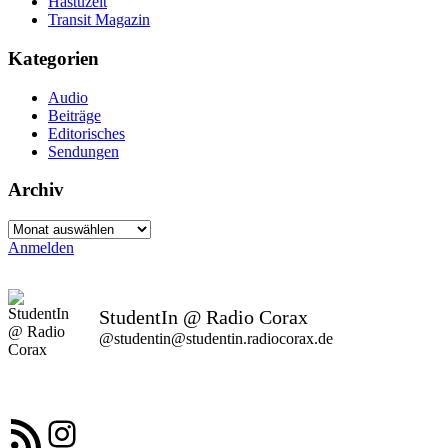
Hastuzeit
Transit Magazin
Kategorien
Audio
Beiträge
Editorisches
Sendungen
Archiv
Archiv
Anmelden
StudentIn @ Radio Corax
@studentin@studentin.radiocorax.de
RSS-Feed
Instagram