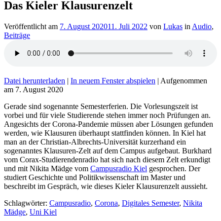
Das Kieler Klausurenzelt
Veröffentlicht am
7. August 2020
11. Juli 2022
von
Lukas
in
Audio
,
Beiträge
Datei herunterladen
|
In neuem Fenster abspielen
|
Aufgenommen
am 7. August 2020
Gerade sind sogenannte Semesterferien. Die Vorlesungszeit ist
vorbei und für viele Studierende stehen immer noch Prüfungen an.
Angesichts der Corona-Pandemie müssen aber Lösungen gefunden
werden, wie Klausuren überhaupt stattfinden können. In Kiel hat
man an der Christian-Albrechts-Universität kurzerhand ein
sogenanntes Klausuren-Zelt auf dem Campus aufgebaut. Burkhard
vom Corax-Studierendenradio hat sich nach diesem Zelt erkundigt
und mit Nikita Mädge vom
Campusradio Kiel
gesprochen. Der
studiert Geschichte und Politikwissenschaft im Master und
beschreibt im Gespräch, wie dieses Kieler Klausurenzelt aussieht.
Schlagwörter:
Campusradio
,
Corona
,
Digitales Semester
,
Nikita
Mädge
,
Uni Kiel