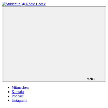
Zum
Inhalt
StudentIn
Weblog
springen
@
des
Radio
AK
Corax
Studierendenradio
Menü
Mitmachen
Kontakt
Podcast
Instagram