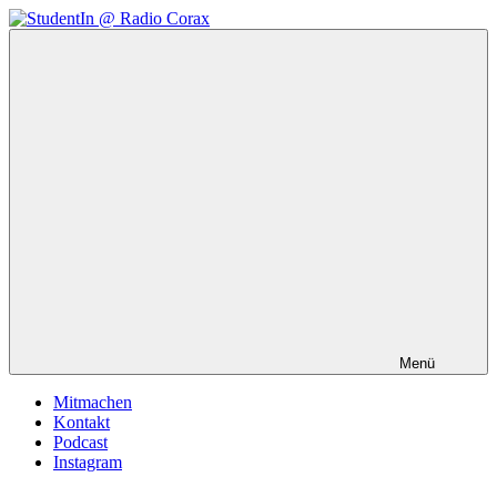
Zum
Inhalt
StudentIn
Weblog
springen
@
des
Radio
AK
Corax
Studierendenradio
Menü
Mitmachen
Kontakt
Podcast
Instagram