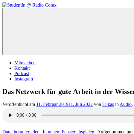
Zum
Inhalt
StudentIn
Weblog
springen
@
des
Radio
AK
Corax
Studierendenradio
Mitmachen
Kontakt
Podcast
Instagram
Das Netzwerk für gute Arbeit in der Wisse
Veröffentlicht am
11. Februar 2019
11. Juli 2022
von
Lukas
in
Audio
,
Datei herunterladen
|
In neuem Fenster abspielen
|
Aufgenommen am 1