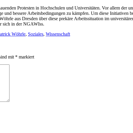
uenden Protesten in Hochschulen und Universitäten. Vor allem der univ
räge und bessere Arbeitsbedingungen zu kämpfen. Um diese Initiativen
öhrle aus Dresden über diese prekäre Arbeitssituation im universitäre
t er sich in der NGAWIss.
atrick Wöhrle
,
Soziales
,
Wissenschaft
sind mit
*
markiert