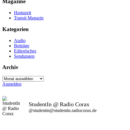
Magazine
Hastuzeit
Transit Magazin
Kategorien
Audio
Beiträge
Editorisches
Sendungen
Archiv
Archiv
Anmelden
StudentIn @ Radio Corax
@studentin@studentin.radiocorax.de