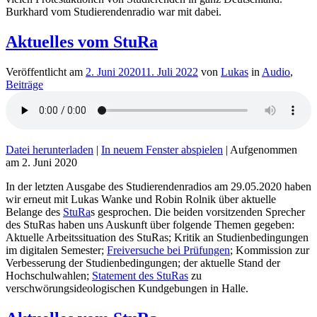
Burkhard vom Studierendenradio war mit dabei.
Aktuelles vom StuRa
Veröffentlicht am
2. Juni 2020
11. Juli 2022
von
Lukas
in
Audio
,
Beiträge
Datei herunterladen
|
In neuem Fenster abspielen
|
Aufgenommen
am 2. Juni 2020
In der letzten Ausgabe des Studierendenradios am 29.05.2020 haben
wir erneut mit Lukas Wanke und Robin Rolnik über aktuelle
Belange des
StuRa
s gesprochen. Die beiden vorsitzenden Sprecher
des StuRas haben uns Auskunft über folgende Themen gegeben:
Aktuelle Arbeitssituation des StuRas; Kritik an Studienbedingungen
im digitalen Semester;
Freiversuche bei Prüfungen
; Kommission zur
Verbesserung der Studienbedingungen; der aktuelle Stand der
Hochschulwahlen;
Statement des StuRas
zu
verschwörungsideologischen Kundgebungen in Halle.