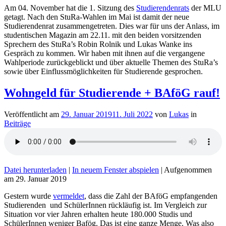
Am 04. November hat die 1. Sitzung des
Studierendenrats
der MLU
getagt. Nach den StuRa-Wahlen im Mai ist damit der neue
Studierendenrat zusammengetreten. Dies war für uns der Anlass, im
studentischen Magazin am 22.11. mit den beiden vorsitzenden
Sprechern des StuRa’s Robin Rolnik und Lukas Wanke ins
Gespräch zu kommen. Wir haben mit ihnen auf die vergangene
Wahlperiode zurückgeblickt und über aktuelle Themen des StuRa’s
sowie über Einflussmöglichkeiten für Studierende gesprochen.
Wohngeld für Studierende + BAföG rauf!
Veröffentlicht am
29. Januar 2019
11. Juli 2022
von
Lukas
in
Beiträge
Datei herunterladen
|
In neuem Fenster abspielen
|
Aufgenommen
am 29. Januar 2019
Gestern wurde
vermeldet
, dass die Zahl der BAföG empfangenden
Studierenden und SchülerInnen rückläufig ist. Im Vergleich zur
Situation vor vier Jahren erhalten heute 180.000 Studis und
SchülerInnen weniger Bafög. Das ist eine ganze Menge. Was also