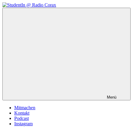
Zum
Inhalt
StudentIn
Weblog
springen
@
des
Radio
AK
Corax
Studierendenradio
Menü
Mitmachen
Kontakt
Podcast
Instagram