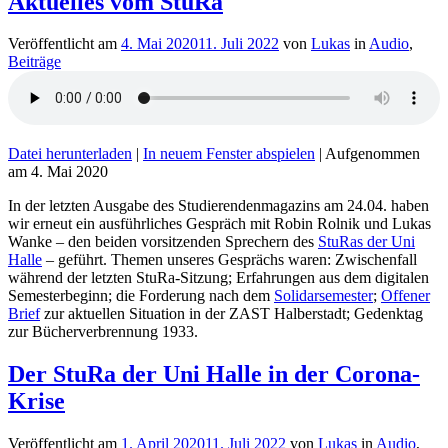
Aktuelles vom StuRa
Veröffentlicht am
4. Mai 2020
11. Juli 2022
von
Lukas
in
Audio
,
Beiträge
Datei herunterladen
|
In neuem Fenster abspielen
|
Aufgenommen
am 4. Mai 2020
In der letzten Ausgabe des Studierendenmagazins am 24.04. haben
wir erneut ein ausführliches Gespräch mit Robin Rolnik und Lukas
Wanke – den beiden vorsitzenden Sprechern des
StuRas der Uni
Halle
– geführt. Themen unseres Gesprächs waren: Zwischenfall
während der letzten StuRa-Sitzung; Erfahrungen aus dem digitalen
Semesterbeginn; die Forderung nach dem
Solidarsemester
;
Offener
Brief
zur aktuellen Situation in der ZAST Halberstadt; Gedenktag
zur Bücherverbrennung 1933.
Der StuRa der Uni Halle in der Corona-
Krise
Veröffentlicht am
1. April 2020
11. Juli 2022
von
Lukas
in
Audio
,