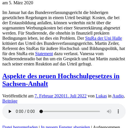
am 5. März 2020
Im Januar hat das Bundesverfassungsgericht die bisherigen
gesetzlichen Regelungen in einem Urteil besätigt: Kosten, die bei
der Erstausbildung anfallen, können weiterhin nicht über die
sogenannten Werbungskosten bei einer Steuererklärung abgesetzt
werden. Für Studierende, die ohnehin in finanziell prekären
Bedingungen leben, ist dies ein Problem. Der
StuRa der Uni Halle
kritisiert das Urteil des Bundesverfassungsgerichts. Martin Zeiler,
Referent des StuRas für äußere Hochschul- und Bildungspolitik, hat
für den StuRa ein
Statement
dazu verfasst. Vanessa vom
Studierendenradio bat ihn um ein Gespräch und hat Martin zunächst
nach seiner ersten Reaktion auf das Urteil gefragt.
Aspekte des neuen Hochschulgesetzes in
Sachsen-Anhalt
Veröffentlicht am
7. Februar 2020
11. Juli 2022
von
Lukas
in
Audio
,
Beiträge
Datei herunterladen
|
In neuem Fenster abspielen
|
Aufgenommen