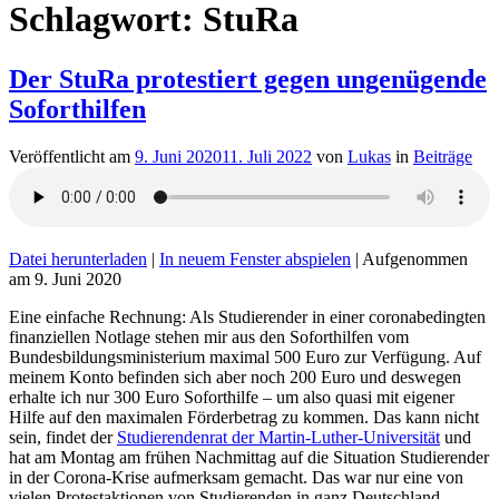
Schlagwort:
StuRa
Der StuRa protestiert gegen ungenügende
Soforthilfen
Veröffentlicht am
9. Juni 2020
11. Juli 2022
von
Lukas
in
Beiträge
Datei herunterladen
|
In neuem Fenster abspielen
|
Aufgenommen
am 9. Juni 2020
Eine einfache Rechnung: Als Studierender in einer coronabedingten
finanziellen Notlage stehen mir aus den Soforthilfen vom
Bundesbildungsministerium maximal 500 Euro zur Verfügung. Auf
meinem Konto befinden sich aber noch 200 Euro und deswegen
erhalte ich nur 300 Euro Soforthilfe – um also quasi mit eigener
Hilfe auf den maximalen Förderbetrag zu kommen. Das kann nicht
sein, findet der
Studierendenrat der Martin-Luther-Universität
und
hat am Montag am frühen Nachmittag auf die Situation Studierender
in der Corona-Krise aufmerksam gemacht. Das war nur eine von
vielen Protestaktionen von Studierenden in ganz Deutschland.