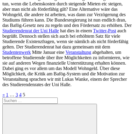
tun, wenn die Lebenskosten durch steigende Mieten etc steigen,
aber man nicht als förderfähig gilt? Eine Alternative wäre das
Wohngeld, die andere ist arbeiten, was dann zur Verzögerung des
Studiums führen kann. Die Bundesregierung ist nun endlich dran,
das Bafög-Gesetz neu zu regeln und den Fördersatz zu erhöhen. Der
Studierendenrat der Uni Halle
hat dies in einem
Twitter-Post
auch
begrüßt. Dennoch stellen sich auch bei erhöhtem Satz für viele
Studierende Existenzfragen, wenn sie nämlich als nicht förderfähig
gelten. Der Studierendenrat hat dazu gemeinsam mit dem
Studentenwerk
Mitte Januar eine
Veranstaltung
abgehalten, um
betroffene Studierende über ihre Möglichkeiten zu informieren, wie
sie auf anderen Wegen finanzielle Unterstützung erhalten können.
Dabei ging es vor allem um das Modell Wohngeld. Über diese
Möglichkeit, die Kritik am Bafög-System und die Motivation zur
Veranstaltung sprachen wir mit Lukas Wanke, einem der Sprecher
des Studierendenrates der Uni Halle.
Seitennummerierung
Vorherige
«
1
…
3
4
5
Suche
Beiträge
der
nach:
Beiträge