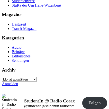
Studentenwerk
StuRa der Uni Halle-Wittenberg
Magazine
Hastuzeit
Transit Magazin
Kategorien
Audio
Beiträge
Editorisches
Sendungen
Archiv
Archiv
Anmelden
StudentIn @ Radio Corax
Folgen
@studentin@studentin.radiocorax.de