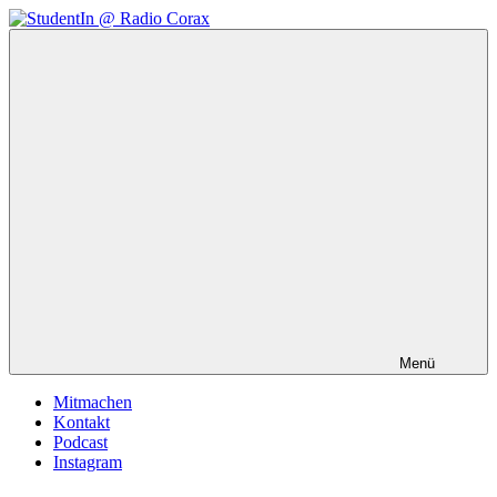
Zum
Inhalt
StudentIn
Weblog
springen
@
des
Radio
AK
Corax
Studierendenradio
Menü
Mitmachen
Kontakt
Podcast
Instagram