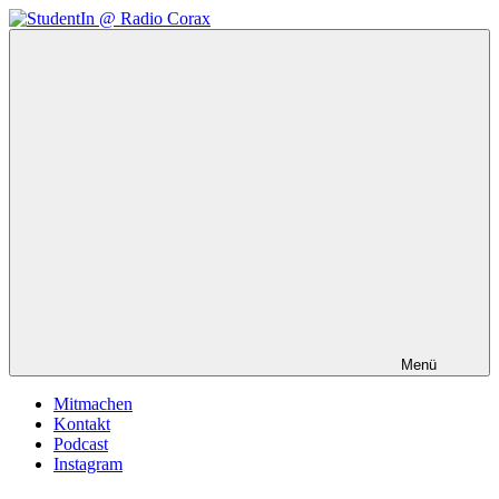
Zum
Inhalt
StudentIn
Weblog
springen
@
des
Radio
AK
Corax
Studierendenradio
Menü
Mitmachen
Kontakt
Podcast
Instagram