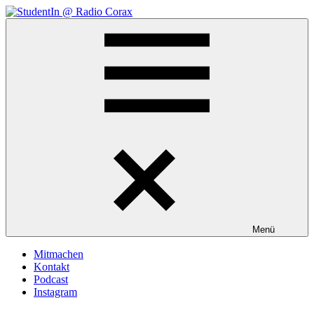
Zum
Inhalt
StudentIn
Weblog
springen
@
des
Radio
AK
Corax
Studierendenradio
Menü
Mitmachen
Kontakt
Podcast
Instagram