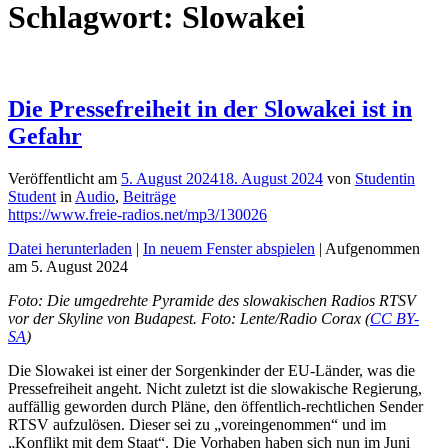
Schlagwort:
Slowakei
Die Pressefreiheit in der Slowakei ist in
Gefahr
Veröffentlicht am
5. August 2024
18. August 2024
von
Studentin
Student
in
Audio
,
Beiträge
https://www.freie-radios.net/mp3/130026
Datei herunterladen
|
In neuem Fenster abspielen
|
Aufgenommen
am 5. August 2024
Foto: Die umgedrehte Pyramide des slowakischen Radios RTSV
vor der Skyline von Budapest. Foto: Lente/Radio Corax (
CC BY-
SA
)
Die Slowakei ist einer der Sorgenkinder der EU-Länder, was die
Pressefreiheit angeht. Nicht zuletzt ist die slowakische Regierung,
auffällig geworden durch Pläne, den öffentlich-rechtlichen Sender
RTSV aufzulösen. Dieser sei zu „voreingenommen“ und im
„Konflikt mit dem Staat“. Die Vorhaben haben sich nun im Juni