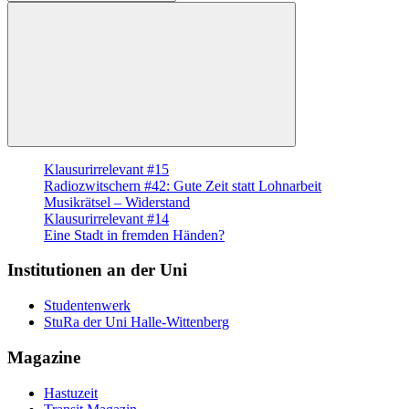
nach:
Suchen
Klausurirrelevant #15
Radiozwitschern #42: Gute Zeit statt Lohnarbeit
Musikrätsel – Widerstand
Klausurirrelevant #14
Eine Stadt in fremden Händen?
Institutionen an der Uni
Studentenwerk
StuRa der Uni Halle-Wittenberg
Magazine
Hastuzeit