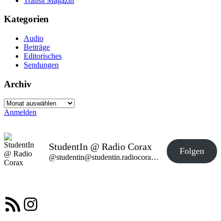
Transit Magazin
Kategorien
Audio
Beiträge
Editorisches
Sendungen
Archiv
Archiv
Anmelden
StudentIn @ Radio Corax
Folgen
@studentin@studentin.radiocorax.de
RSS-Feed
Instagram