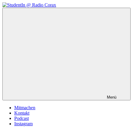
Zum
Inhalt
StudentIn
Weblog
springen
@
des
Radio
AK
Corax
Studierendenradio
Menü
Mitmachen
Kontakt
Podcast
Instagram