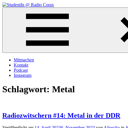
Zum
Inhalt
StudentIn
Weblog
springen
@
des
Radio
AK
Corax
Studierendenradio
Mitmachen
Kontakt
Podcast
Instagram
Schlagwort:
Metal
Radiozwitschern #14: Metal in der DDR
Veröffentlicht am
14. April 2023
6. November 2023
von
Aljoscha
in
A