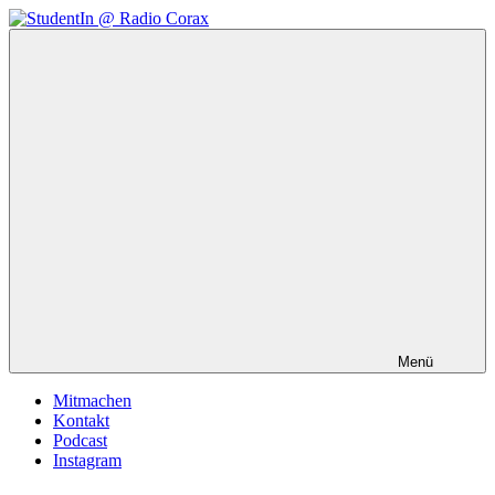
Zum
Inhalt
StudentIn
Weblog
springen
@
des
Radio
AK
Corax
Studierendenradio
Menü
Mitmachen
Kontakt
Podcast
Instagram