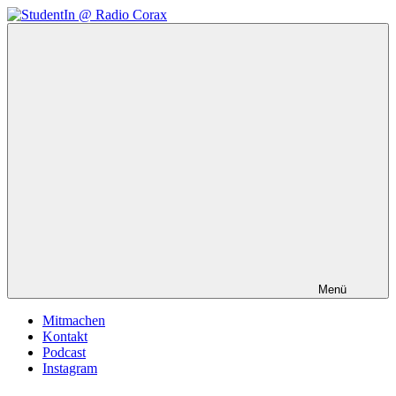
Zum
Inhalt
StudentIn
Weblog
springen
@
des
Radio
AK
Corax
Studierendenradio
Menü
Mitmachen
Kontakt
Podcast
Instagram