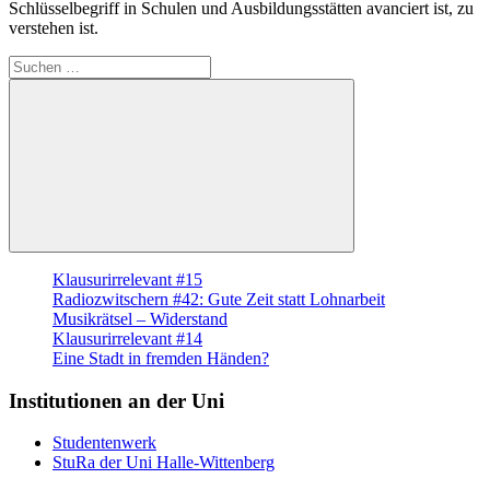
Schlüsselbegriff in Schulen und Ausbildungsstätten avanciert ist, zu
verstehen ist.
Suche
nach:
Suchen
Klausurirrelevant #15
Radiozwitschern #42: Gute Zeit statt Lohnarbeit
Musikrätsel – Widerstand
Klausurirrelevant #14
Eine Stadt in fremden Händen?
Institutionen an der Uni
Studentenwerk
StuRa der Uni Halle-Wittenberg