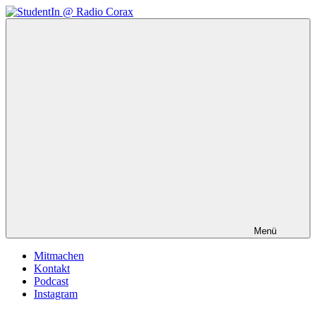
Zum
Inhalt
StudentIn
Weblog
springen
@
des
Radio
AK
Corax
Studierendenradio
Menü
Mitmachen
Kontakt
Podcast
Instagram