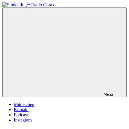
Zum
Inhalt
StudentIn
Weblog
springen
@
des
Radio
AK
Corax
Studierendenradio
Menü
Mitmachen
Kontakt
Podcast
Instagram