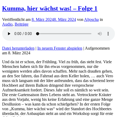
Kumma, hier wächst was! – Folge 1
Veröffentlicht am
8. März 2024
8. März 2024
von
Aljoscha
in
Audio
,
Beiträge
Datei herunterladen
|
In neuem Fenster abspielen
|
Aufgenommen
am 8. März 2024
Und da ist er schon, der Frühling. Viel zu früh, das steht fest. Viele
Menschen haben sich für ihn etwas vorgenommen, nur die
wenigsten werden alles davon schaffen. Mehr nach draußen gehen,
an den See fahren, das Fahrrad aus dem Keller holen, … auch Vero
muss sich langsam mit der Idee anfreunden, dass das schreiend leere
Hochbeet auf ihrem Balkon dringend ihre versprochene
Aufmerksamkeit fordert. Dieses Jahr soll es nämlich so weit sein.
Die erste Gartensaison ihres Lebens steht an. Vertrocknete Kräuter
aus dem Vorjahr, wenig bis keine Erfahrung und eine ganze Menge
Desillusion – was kann da schon schiefgehen? In der ersten Folge
von „Kumma, hier wächst was“ wird der Standort des Hochbeetes
überdacht, der Anbauplan steht an und ein Workshop sorgt für erste