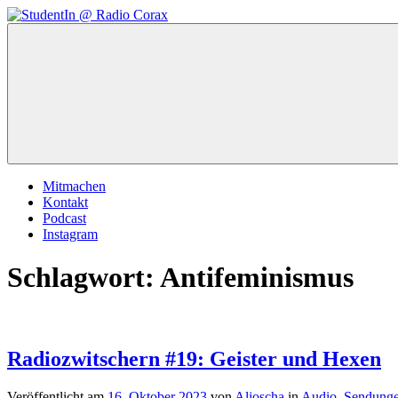
Zum
Inhalt
StudentIn
Weblog
springen
@
des
Radio
AK
Corax
Studierendenradio
Mitmachen
Kontakt
Podcast
Instagram
Schlagwort:
Antifeminismus
Radiozwitschern #19: Geister und Hexen
Veröffentlicht am
16. Oktober 2023
von
Aljoscha
in
Audio
,
Sendung