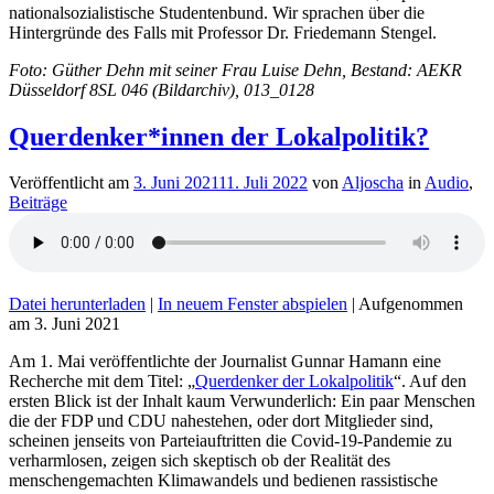
nationalsozialistische Studentenbund. Wir sprachen über die
Hintergründe des Falls mit Professor Dr. Friedemann Stengel.
Foto: Güther Dehn mit seiner Frau Luise Dehn, Bestand: AEKR
Düsseldorf 8SL 046 (Bildarchiv), 013_0128
Querdenker*innen der Lokalpolitik?
Veröffentlicht am
3. Juni 2021
11. Juli 2022
von
Aljoscha
in
Audio
,
Beiträge
Datei herunterladen
|
In neuem Fenster abspielen
|
Aufgenommen
am 3. Juni 2021
Am 1. Mai veröffentlichte der Journalist Gunnar Hamann eine
Recherche mit dem Titel: „
Querdenker der Lokalpolitik
“. Auf den
ersten Blick ist der Inhalt kaum Verwunderlich: Ein paar Menschen
die der FDP und CDU nahestehen, oder dort Mitglieder sind,
scheinen jenseits von Parteiauftritten die Covid-19-Pandemie zu
verharmlosen, zeigen sich skeptisch ob der Realität des
menschengemachten Klimawandels und bedienen rassistische