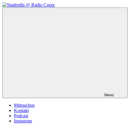
Zum
Inhalt
StudentIn
Weblog
springen
@
des
Radio
AK
Corax
Studierendenradio
Menü
Mitmachen
Kontakt
Podcast
Instagram