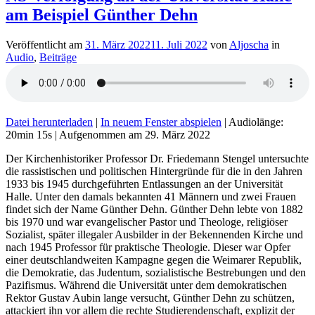
am Beispiel Günther Dehn
Veröffentlicht am
31. März 2022
11. Juli 2022
von
Aljoscha
in
Audio
,
Beiträge
Datei herunterladen
|
In neuem Fenster abspielen
|
Audiolänge:
20min 15s
|
Aufgenommen am 29. März 2022
Der Kirchenhistoriker Professor Dr. Friedemann Stengel untersuchte
die rassistischen und politischen Hintergründe für die in den Jahren
1933 bis 1945 durchgeführten Entlassungen an der Universität
Halle. Unter den damals bekannten 41 Männern und zwei Frauen
findet sich der Name Günther Dehn. Günther Dehn lebte von 1882
bis 1970 und war evangelischer Pastor und Theologe, religiöser
Sozialist, später illegaler Ausbilder in der Bekennenden Kirche und
nach 1945 Professor für praktische Theologie. Dieser war Opfer
einer deutschlandweiten Kampagne gegen die Weimarer Republik,
die Demokratie, das Judentum, sozialistische Bestrebungen und den
Pazifismus. Während die Universität unter dem demokratischen
Rektor Gustav Aubin lange versucht, Günther Dehn zu schützen,
attackiert ihn vor allem die rechte Studierendenschaft, explizit der